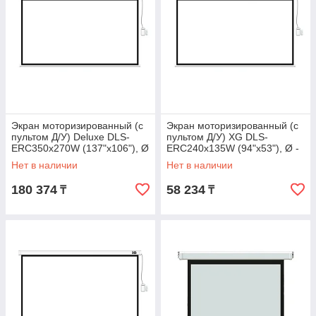
Экран моторизированный (с
Экран моторизированный (с
пультом Д/У) Deluxe DLS-
пультом Д/У) XG DLS-
ERС350x270W (137"х106"), Ø
ERC240x135W (94"х53"), Ø -
- 174", 16:9
108", 16:9
Нет в наличии
Нет в наличии
180 374
58 234
₸
₸