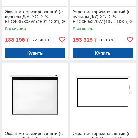
Экран моторизированный (с
Экран моторизированный (с
пультом Д/У) XG DLS-
пультом Д/У) XG DLS-
ERC406х305W (160"х120"), Ø
ERС350x270W (137"х106"), Ø
- 199", 4:3
- 174", 16:9
В наличии
В наличии
188 196
153 315
₸
₸
221 407 ₸
180 370 ₸
Купить
Купить
Экран моторизированный (с
Экран моторизированный (с