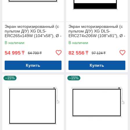
Экран моторизированный (с
Экран моторизированный (с
пультом Д/У) XG DLS-
пультом Д/У) XG DLS-
ERC265х149W (104"х58"), Ø -
ERC274х206W (108"х81"), Ø -
119", 16:9
135", 4:3
В наличии
В наличии
54 995
82 556
₸
₸
64 700 ₸
97 124 ₸
Купить
Купить
–15%
–15%