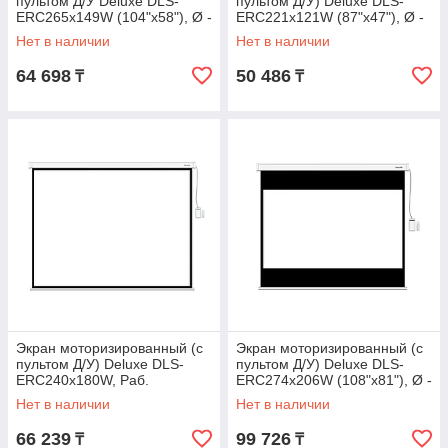
пультом Д/У Deluxe DLS-
пультом Д/У) Deluxe DLS-
ERC265х149W (104"х58"), Ø -
ERC221x121W (87"х47"), Ø -
119", 16:9
98", 16:9
Нет в наличии
Нет в наличии
64 698
50 486
₸
₸
Экран моторизированный (с
Экран моторизированный (с
пультом Д/У) Deluxe DLS-
пультом Д/У) Deluxe DLS-
ERC240х180W, Раб.
ERC274х206W (108"х81"), Ø -
поверхность 232*174 см., 4:3
135", 4:3
Нет в наличии
Нет в наличии
66 239
99 726
₸
₸