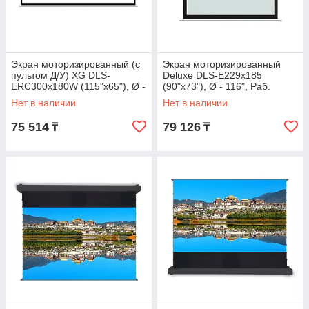
Экран моторизированный (с
Экран моторизированный
пультом Д/У) XG DLS-
Deluxe DLS-E229х185
ERC300x180W (115"х65"), Ø -
(90"х73"), Ø - 116", Раб.
137", 16:9
поверхность 221х125 см.,
Нет в наличии
Нет в наличии
16:9
75 514
79 126
₸
₸