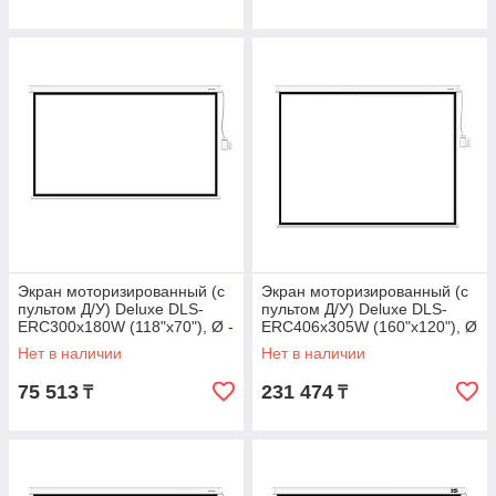
Экран моторизированный (с
Экран моторизированный (с
пультом Д/У) Deluxe DLS-
пультом Д/У) Deluxe DLS-
ERC300x180W (118"х70"), Ø -
ERC406х305W (160"х120"), Ø
137", 16:9
- 199", 4:3
Нет в наличии
Нет в наличии
75 513
231 474
₸
₸