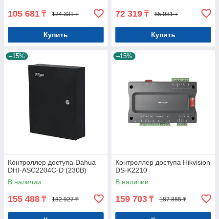
105 681
72 319
₸
₸
124 331 ₸
85 081 ₸
Купить
Купить
–15%
–15%
Контроллер доступа Dahua
Контроллер доступа Hikvision
DHI-ASC2204C-D (230В)
DS-K2210
В наличии
В наличии
155 488
159 703
₸
₸
182 927 ₸
187 885 ₸