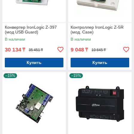
Конвертер IronLogic Z-397
Контроллер IronLogic Z-5R
(мод USB Guard)
(мод. Case)
В наличии
В наличии
30 134
9 048
₸
₸
35 451 ₸
10 645 ₸
Купить
Купить
–15%
–15%