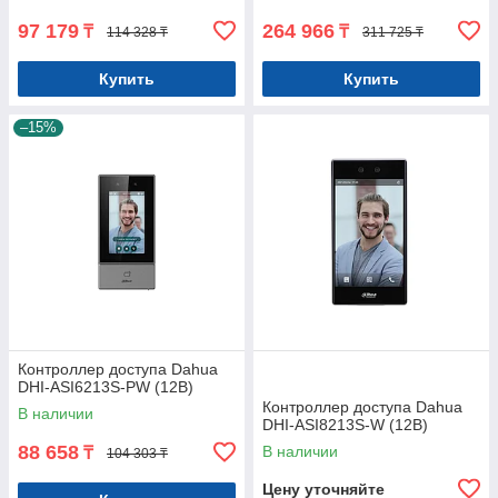
97 179
264 966
₸
₸
114 328 ₸
311 725 ₸
Купить
Купить
–15%
Контроллер доступа Dahua
DHI-ASI6213S-PW (12В)
Контроллер доступа Dahua
В наличии
DHI-ASI8213S-W (12В)
88 658
В наличии
₸
104 303 ₸
Цену уточняйте