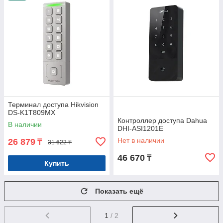
Терминал доступа Hikvision
DS-K1T809MX
Контроллер доступа Dahua
В наличии
DHI-ASI1201E
Нет в наличии
26 879
₸
31 622 ₸
46 670
₸
Купить
Показать ещё
1
/ 2