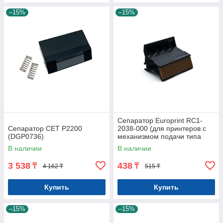
–15%
–15%
Сепаратор Europrint RC1-
Сепаратор CET P2200
2038-000 (для принтеров с
(DGP0736)
механизмом подачи типа
1010)
В наличии
В наличии
3 538
438
₸
₸
4 162 ₸
515 ₸
Купить
Купить
–15%
–15%