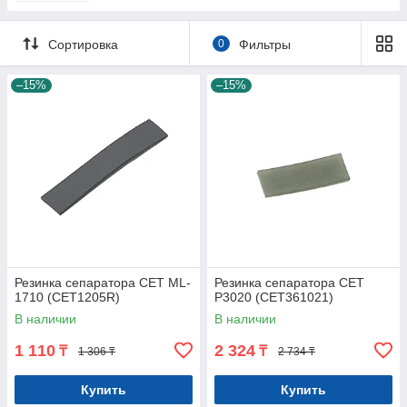
Сортировка
0
Фильтры
–15%
–15%
Резинка сепаратора CET ML-
Резинка сепаратора CET
1710 (CET1205R)
P3020 (CET361021)
В наличии
В наличии
1 110
2 324
₸
₸
1 306 ₸
2 734 ₸
Купить
Купить