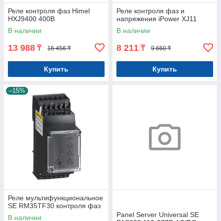
Реле контроля фаз Himel
Реле контроля фаз и
HXJ9400 400В
напряжения iPower XJ11
В наличии
В наличии
13 988
8 211
₸
₸
16 456 ₸
9 660 ₸
Купить
Купить
–15%
Реле мультифункциональное
SE RM35TF30 контроля фаз
Panel Server Universal SE
В наличии