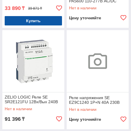
PAS600 110-277В AC/DC
33 890
Нет в наличии
₸
39 871 ₸
Цену уточняйте
Купить
ZELIO LOGIC Реле SE
Реле напряжения SE
SR2E121FU 12Вх/Вых 240В
EZ9C1240 1P+N 40А 230В
Нет в наличии
Нет в наличии
91 396
₸
Цену уточняйте