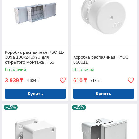
Коробка распаячная KSC 11-
309а 190х240х70 для
Коробка распаячная TYCO
открытого монтажа IP55
65001Б
В наличии
В наличии
3 939
610
₸
₸
4 634 ₸
718 ₸
Купить
Купить
–15%
–15%