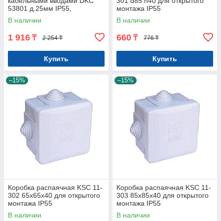
кабельными вводами DKC
301 d85 h40 для открытого
53801 д.25мм IP55,
монтажа IP55
100х100х50 мм
В наличии
В наличии
1 916
660
₸
₸
2 254 ₸
776 ₸
Купить
Купить
–15%
–15%
Коробка распаячная KSC 11-
Коробка распаячная KSC 11-
302 65х65х40 для открытого
303 85х85х40 для открытого
монтажа IP55
монтажа IP55
В наличии
В наличии