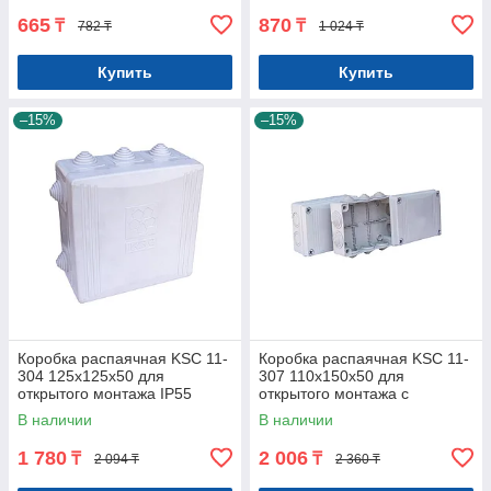
665
870
₸
₸
782 ₸
1 024 ₸
Купить
Купить
–15%
–15%
Коробка распаячная KSC 11-
Коробка распаячная KSC 11-
304 125х125х50 для
307 110х150х50 для
открытого монтажа IP55
открытого монтажа с
резиновыми вводами IP55
В наличии
В наличии
1 780
2 006
₸
₸
2 094 ₸
2 360 ₸