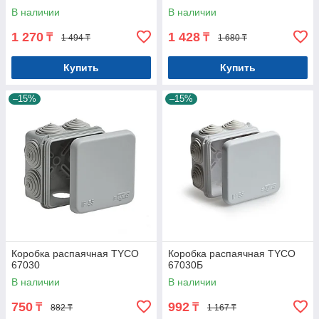
В наличии
В наличии
1 270
1 428
₸
₸
1 494 ₸
1 680 ₸
Купить
Купить
–15%
–15%
Коробка распаячная ТYCO
Коробка распаячная ТYCO
67030
67030Б
В наличии
В наличии
750
992
₸
₸
882 ₸
1 167 ₸