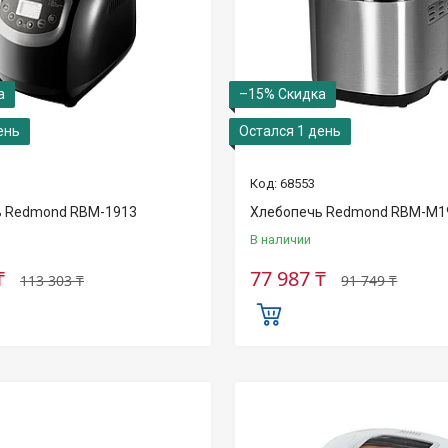
–15%
ень
Остался 1 день
68553
ь Redmond RBM-1913
Хлебопечь Redmond RBM-M1
В наличии
₸
77 987 ₸
113 303 ₸
91 749 ₸