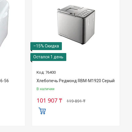
–15%
Остался 1 день
76400
36-56
Хлебопечь Редмонд RBM-M1920 Серый
В наличии
101 907 ₸
119 891 ₸