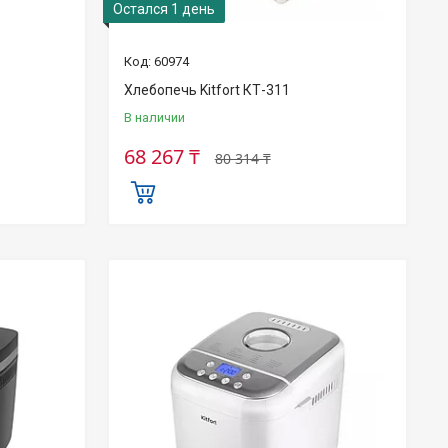
Остался 1 день
60974
Хлебопечь Kitfort КТ-311
В наличии
68 267 ₸
80 314 ₸