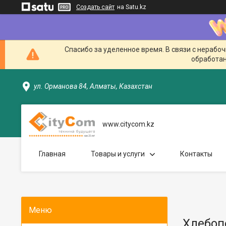
Создать сайт
на Satu.kz
Спасибо за уделенное время. В связи с нерабо
обработан
ул. Орманова 84, Алматы, Казахстан
www.citycom.kz
Главная
Товары и услуги
Контакты
Хлебоп