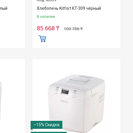
елый
Хлебопечь Kitfort KT-309 чёрный
В наличии
85 668 ₸
100 786 ₸
–15%