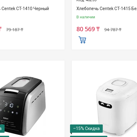
 Centek CT-1410 Черный
Хлебопечь Centek CT-1415 Б
В наличии
₸
80 569 ₸
79 187 ₸
94 787 ₸
–15%