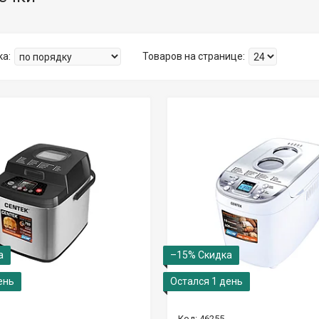
–15%
ень
Остался 1 день
46255