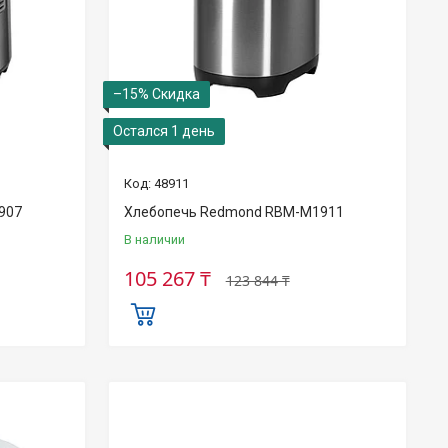
–15%
Остался 1 день
48911
907
Хлебопечь Redmond RBM-M1911
В наличии
105 267 ₸
123 844 ₸