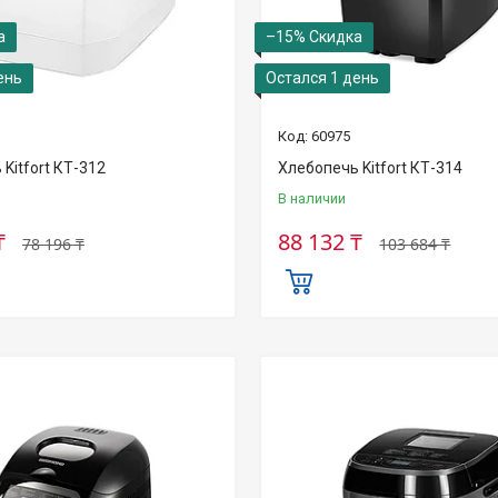
–15%
ень
Остался 1 день
60975
Kitfort КТ-312
Хлебопечь Kitfort КТ-314
В наличии
₸
88 132 ₸
78 196 ₸
103 684 ₸