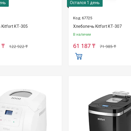
ень
Остался 1 день
67725
Kitfort КТ-305
Хлебопечь Kitfort КТ-307
В наличии
 ₸
61 187 ₸
122 922 ₸
71 985 ₸