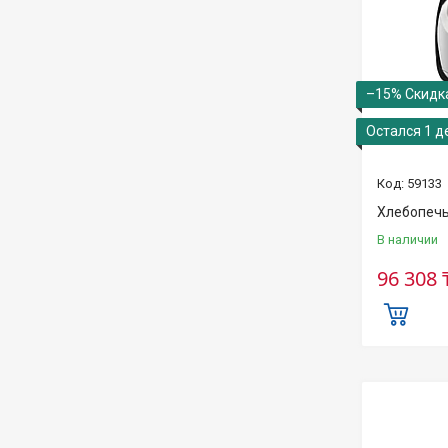
–15%
Остался 1 д
59133
Хлебопеч
В наличии
96 308 