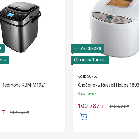
–15%
ень
Остался 1 день
56753
ь Redmond RBM-M1921
Хлебопечь Russell Hobbs 180
В наличии
100 787 ₸
118 574 ₸
 ₸
119 891 ₸