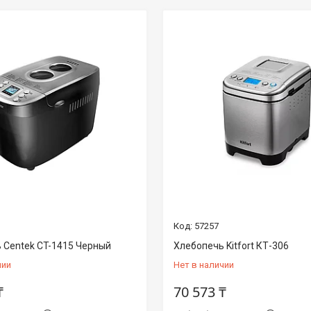
57257
 Centek CT-1415 Черный
Хлебопечь Kitfort КТ-306
чии
Нет в наличии
₸
70 573 ₸