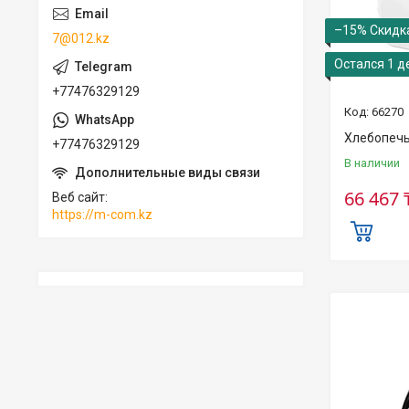
–15%
7@012.kz
Остался 1 д
+77476329129
66270
Хлебопечь 
+77476329129
В наличии
66 467 
Веб сайт
https://m-com.kz