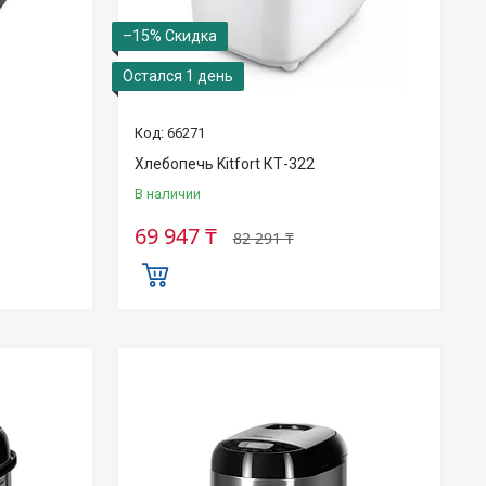
–15%
Остался 1 день
66271
Хлебопечь Kitfort КТ-322
В наличии
69 947 ₸
82 291 ₸