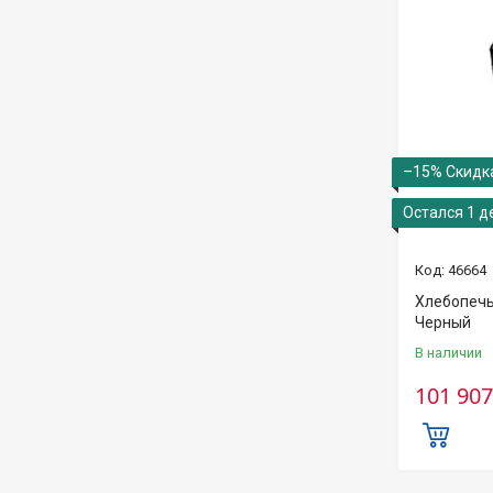
–15%
Остался 1 д
46664
Хлебопеч
Черный
В наличии
101 907