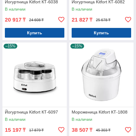
Йогуртница Kitfort КТ-6038
Йогуртница Kitfort КТ-6082
В наличии
В наличии
20 917
21 827
₸
₸
24 608 ₸
25 678 ₸
Купить
Купить
–15%
–15%
Йогуртница Kitfort КТ-6097
Мороженица Kitfort КТ-1808
В наличии
В наличии
15 197
38 507
₸
₸
17 879 ₸
45 303 ₸