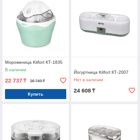
Мороженица Kitfort КТ-1835
В наличии
Йогуртница Kitfort КТ-2007
Нет в наличии
22 737
₸
26 749 ₸
24 608
₸
Купить