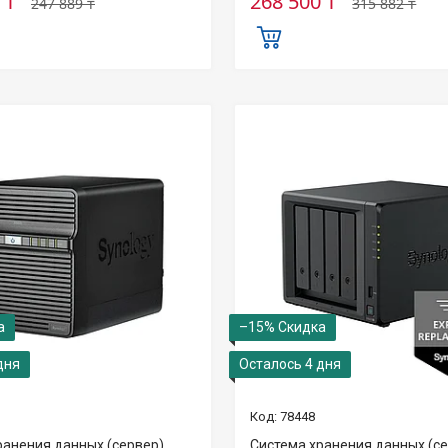
 ₸
268 500 ₸
247 889 ₸
315 882 ₸
–15%
дня
Осталось 4 дня
78448
ранения данных (сервер)
Система хранения данных (с