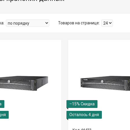
–15%
дня
Осталось 4 дня
66433