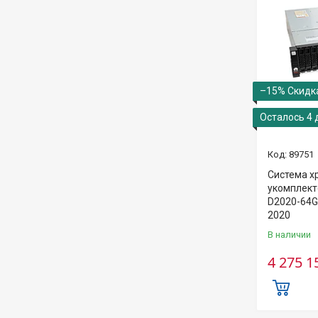
–15%
Осталось 4 
89751
Система х
укомплект
D2020-64G
2020
В наличии
4 275 1