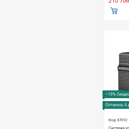
210 706
–15%
Осталось 4 
67012
Система х