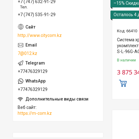
+7 (747) 632-91-29
–15%
Тел.
+7 (747) 535-91-29
Осталось 4 
66410
http://www.citycom.kz
Система х
укомплект
S-L-96G-A
7@012.kz
В наличии
3 875 3
+77476329129
+77476329129
Веб сайт
https://m-com.kz