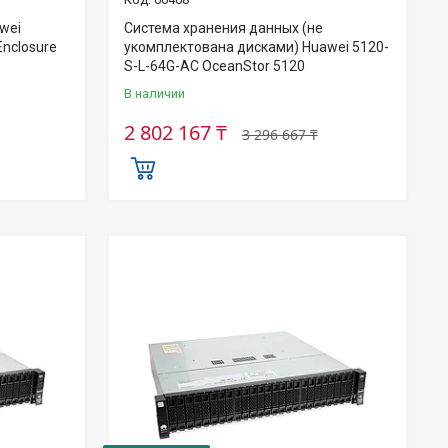
wei
Система хранения данных (не
nclosure
укомплектована дисками) Huawei 5120-
S-L-64G-AC OceanStor 5120
В наличии
2 802 167 ₸
3 296 667 ₸