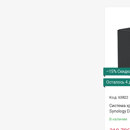
–15%
Осталось 4 
63822
Система х
Synology 
В наличии