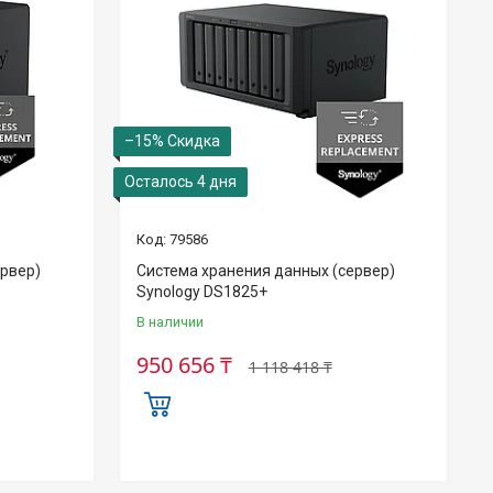
–15%
Осталось 4 дня
79586
ервер)
Система хранения данных (сервер)
Synology DS1825+
В наличии
950 656 ₸
1 118 418 ₸