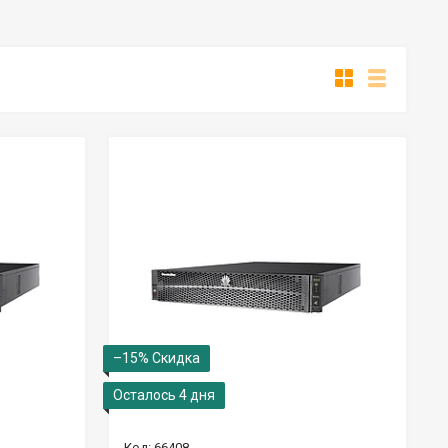
–15%
Осталось 4 дня
66408