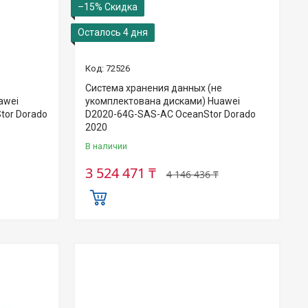
–15%
Осталось 4 дня
72526
е
Система хранения данных (не
awei
укомплектована дисками) Huawei
tor Dorado
D2020-64G-SAS-AC OceanStor Dorado
2020
В наличии
3 524 471 ₸
4 146 436 ₸