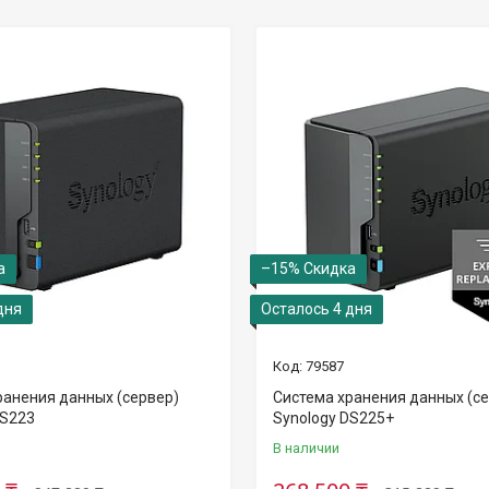
–15%
дня
Осталось 4 дня
79587
ранения данных (сервер)
Система хранения данных (с
DS223
Synology DS225+
В наличии