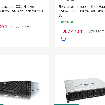
полка для СХД Huawei
Дисковая полка для СХД Hua
4EV5 SAS Disk Enclosure 4U
DAE62525U2-10EV5 SAS Disk E
2U
В наличии
39 ₸
1 322 517 ₸
1 087 473 ₸
1 279 380 ₸