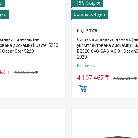
–15%
дня
Осталось 4 дня
75678
ранения данных (не
Система хранения данных (н
ована дисками) Huawei 5220-
укомплектована дисками) Hu
C OceanStor 5220
D2020-64G-SAS-AC 01 OceanS
2020
В наличии
42 ₸
4 559 225 ₸
4 107 467 ₸
4 832 314 ₸