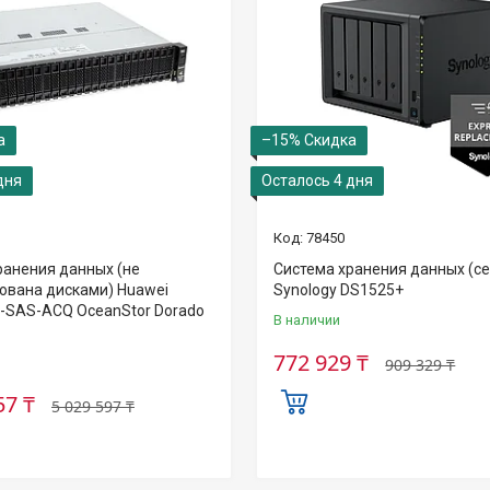
–15%
дня
Осталось 4 дня
78450
ранения данных (не
Система хранения данных (с
ована дисками) Huawei
Synology DS1525+
-SAS-ACQ OceanStor Dorado
В наличии
772 929 ₸
909 329 ₸
57 ₸
5 029 597 ₸