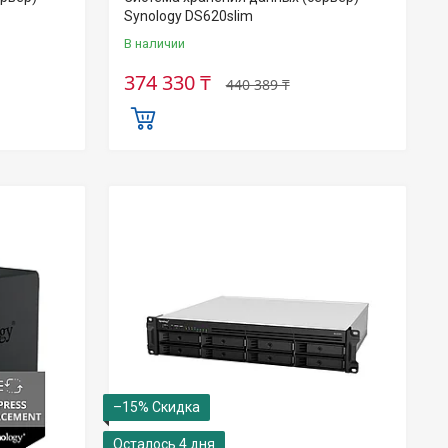
Synology DS620slim
В наличии
374 330 ₸
440 389 ₸
–15%
Осталось 4 дня