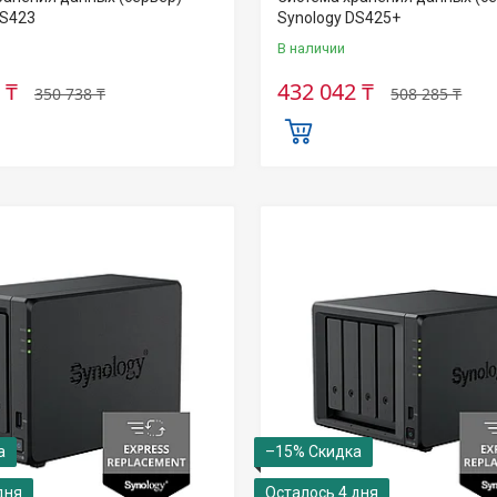
DS423
Synology DS425+
В наличии
 ₸
432 042 ₸
350 738 ₸
508 285 ₸
–15%
дня
Осталось 4 дня