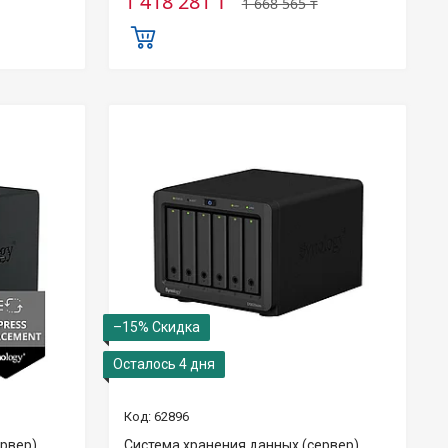
1 418 281 ₸
1 668 565 ₸
–15%
Осталось 4 дня
62896
ервер)
Система хранения данных (сервер)