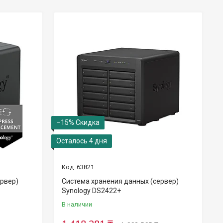
–15%
Осталось 4 дня
63821
ервер)
Система хранения данных (сервер)
Synology DS2422+
В наличии