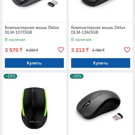
Компьютерная мышь Delux
Компьютерная мышь Delux
DLM-107OGB
DLM-136OGB
В наличии
В наличии
3 570
3 213
₸
₸
4 200 ₸
3 780 ₸
Купить
Купить
–15%
–15%