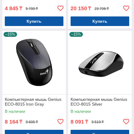
4 845
20 150
₸
₸
5 700 ₸
23 706 ₸
Купить
Купить
–15%
–15%
Компьютерная мышь Genius
Компьютерная мышь Genius
ECO-8015 Iron Gray
ECO-8015 Silver
В наличии
В наличии
8 164
8 091
₸
₸
9 605 ₸
9 519 ₸