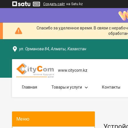
Создать сайт
на Satu.kz
Спасибо за уделенное время. В связи с нерабо
обработан
ул. Орманова 84, Алматы, Казахстан
www.citycom.kz
Главная
Товары и услуги
Контакты
Устрой