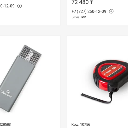
72 480 ₸
50-12-09
+7 (727) 250-12-09
Тел.
204
028583
10756