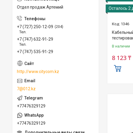
Отдел продаж Артемий
Осталось 2 
1346
+7 (727) 250-12-09
204
Тел.
Кабельный
тестирова
+7 (747) 632-91-29
Тел.
В наличии
+7 (747) 535-91-29
8 123 ₸
http://www.citycom.kz
7@012.kz
+77476329129
+77476329129