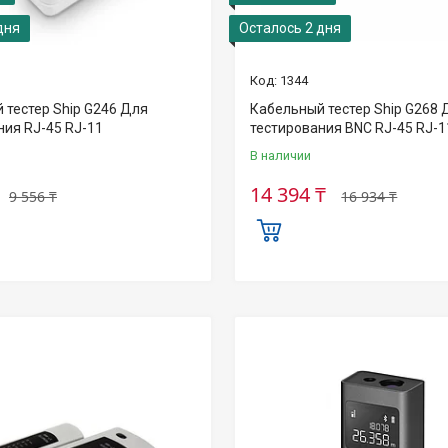
дня
Осталось 2 дня
1344
 тестер Ship G246 Для
Кабельный тестер Ship G268 
ния RJ-45 RJ-11
тестирования BNC RJ-45 RJ-1
В наличии
14 394 ₸
9 556 ₸
16 934 ₸