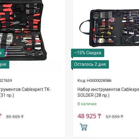
–15%
дня
Осталось 2 дня
027639
Н0000028586
трументов Cablexpert TK-
Набор инструментов Cablexpe
31 пр.)
SOLDER (28 пр.)
В наличии
₸
48 925 ₸
85 505 ₸
57 559 ₸