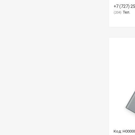
+7 (727) 2
Тел.
204
Н0000