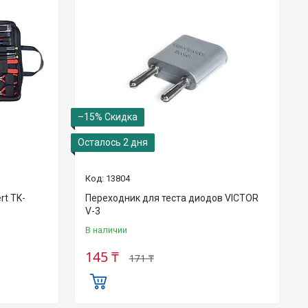
–15%
Осталось 2 дня
13804
rt TK-
Переходник для теста диодов VICTOR
V-3
В наличии
145 ₸
171 ₸