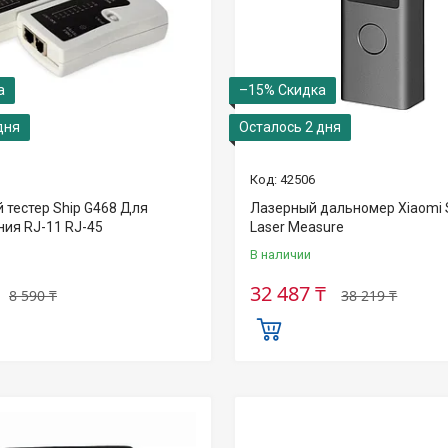
–15%
дня
Осталось 2 дня
42506
 тестер Ship G468 Для
Лазерный дальномер Xiaomi 
ния RJ-11 RJ-45
Laser Measure
В наличии
32 487 ₸
8 590 ₸
38 219 ₸