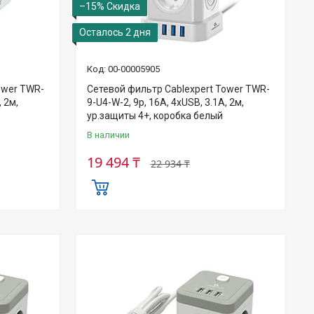
–15%
Осталось 2 дня
00-00005905
ower TWR-
Сетевой фильтр Cablexpert Tower TWR-
, 2м,
9-U4-W-2, 9р, 16А, 4хUSB, 3.1А, 2м,
ур.защиты 4+, коробка белый
В наличии
19 494 ₸
22 934 ₸