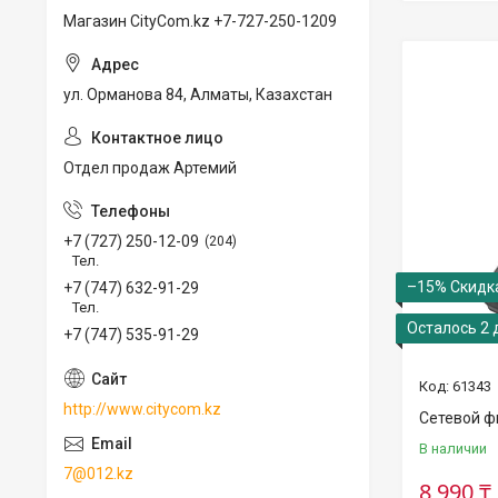
Магазин CityCom.kz +7-727-250-1209
ул. Орманова 84, Алматы, Казахстан
Отдел продаж Артемий
+7 (727) 250-12-09
204
Тел.
–15%
+7 (747) 632-91-29
Тел.
Осталось 2 
+7 (747) 535-91-29
61343
http://www.citycom.kz
Сетевой ф
В наличии
7@012.kz
8 990 ₸