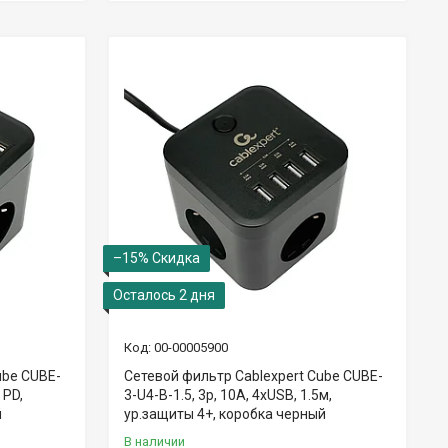
–15%
Осталось 2 дня
00-00005900
ube CUBE-
Сетевой фильтр Cablexpert Cube CUBE-
 PD,
3-U4-B-1.5, 3р, 10А, 4хUSB, 1.5м,
й
ур.защиты 4+, коробка черный
В наличии