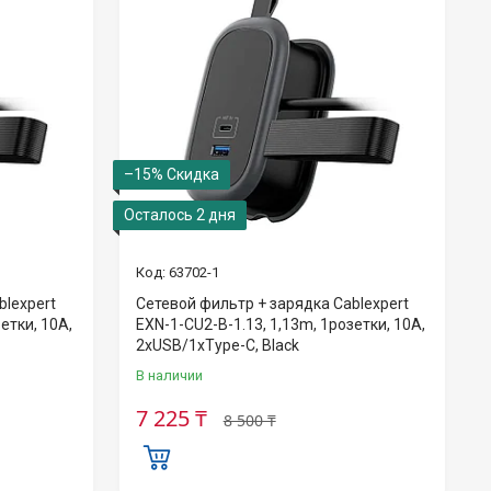
–15%
Осталось 2 дня
63702-1
blexpert
Сетевой фильтр + зарядка Cablexpert
етки, 10A,
EXN-1-CU2-B-1.13, 1,13m, 1розетки, 10A,
2xUSB/1xType-C, Black
В наличии
7 225 ₸
8 500 ₸