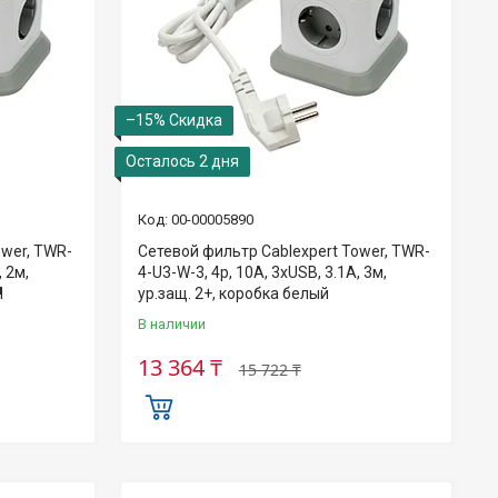
–15%
Осталось 2 дня
00-00005890
ower, TWR-
Сетевой фильтр Cablexpert Tower, TWR-
, 2м,
4-U3-W-3, 4р, 10А, 3xUSB, 3.1А, 3м,
¶
ур.защ. 2+, коробка белый
В наличии
13 364 ₸
15 722 ₸