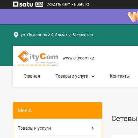
Создать сайт
на Satu.kz
ул. Орманова 84, Алматы, Казахстан
www.citycom.kz
Главная
Товары и услуги
Контакты
Сетевы
Товары и услуги