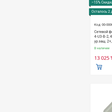
–15%
Осталось 2 
00-000
Сетевой ф
4-U3-B-2, 4
ур.защ. 2+
В наличии
13 025 