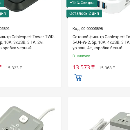
–15%
дня
Осталось 2 дня
05892
00-00005898
ильтр Cablexpert Tower TWR-
Сетевой фильтр Cablexpert T
р, 10А, 3xUSB, 3.1А, 2м,
5-U4-W-2, 5р, 10А, 4хUSB, 3.1А
, коробка черный
ур.защ. 4+, коробка белый
В наличии
₸
13 573 ₸
15 323 ₸
15 968 ₸