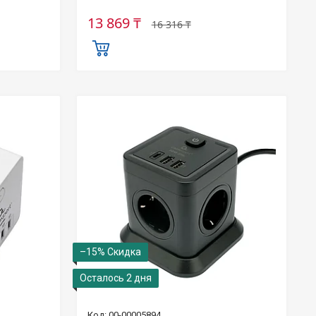
13 869 ₸
16 316 ₸
–15%
Осталось 2 дня
00-00005894