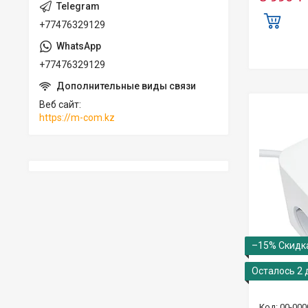
+77476329129
+77476329129
Веб сайт
https://m-com.kz
–15%
Осталось 2 
00-000