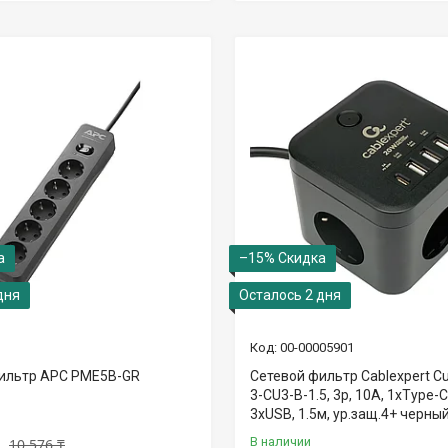
–15%
дня
Осталось 2 дня
00-00005901
ильтр APC PME5B-GR
Сетевой фильтр Cablexpert C
3-CU3-B-1.5, 3р, 10А, 1xType-C
3xUSB, 1.5м, ур.защ.4+ черны
В наличии
10 576 ₸