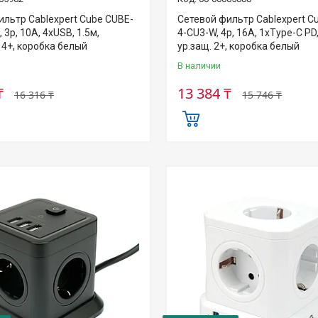
ильтр Cablexpert Cube CUBE-
Сетевой фильтр Cablexpert C
 3р, 10А, 4хUSB, 1.5м,
4-CU3-W, 4р, 16А, 1xType-C PD
 4+, коробка белый
ур.защ. 2+, коробка белый
В наличии
₸
13 384 ₸
16 316 ₸
15 746 ₸