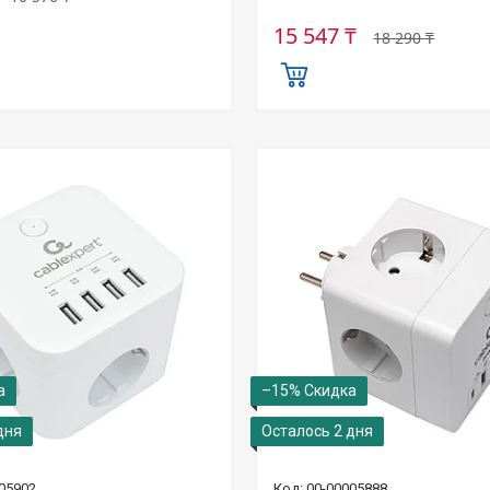
15 547 ₸
18 290 ₸
–15%
дня
Осталось 2 дня
05902
00-00005888