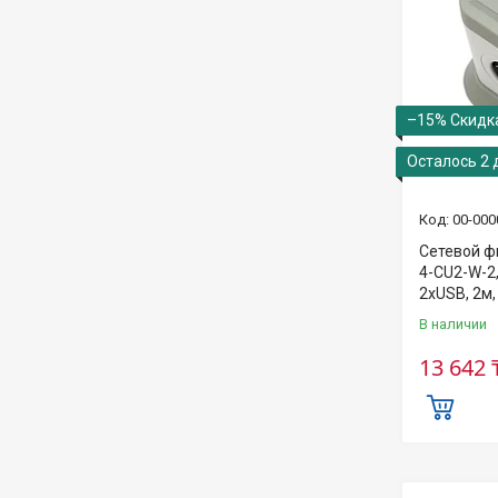
–15%
Осталось 2 
00-000
Сетевой ф
4-CU2-W-2,
2хUSB, 2м,
В наличии
13 642 