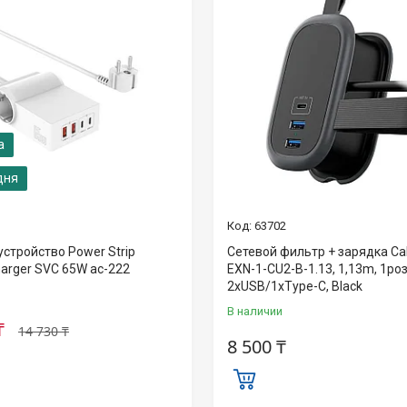
дня
63702
стройство Power Strip
Сетевой фильтр + зарядка Ca
harger SVC 65W ac-222
EXN-1-CU2-B-1.13, 1,13m, 1роз
2xUSB/1xType-C, Black
В наличии
₸
14 730 ₸
8 500 ₸