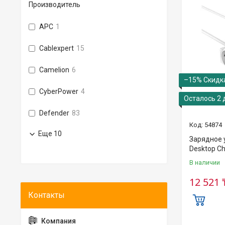
Производитель
APC
1
Cablexpert
15
Camelion
6
–15%
CyberPower
4
Осталось 2 
Defender
83
54874
Еще 10
Зарядное у
Desktop C
В наличии
12 521 