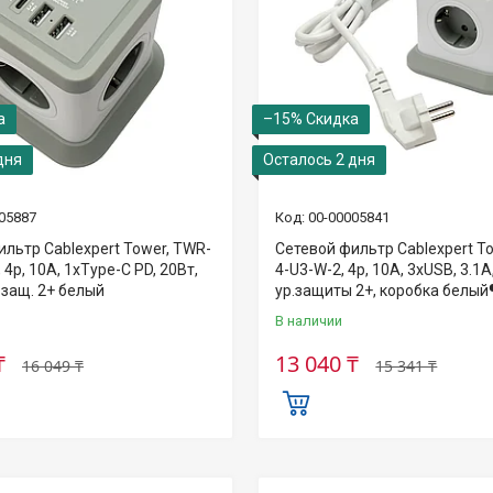
–15%
дня
Осталось 2 дня
05887
00-00005841
ильтр Cablexpert Tower, TWR-
Сетевой фильтр Cablexpert T
 4р, 10А, 1xType-C PD, 20Вт,
4-U3-W-2, 4р, 10А, 3xUSB, 3.1А
 защ. 2+ белый
ур.защиты 2+, коробка белый
В наличии
₸
13 040 ₸
16 049 ₸
15 341 ₸