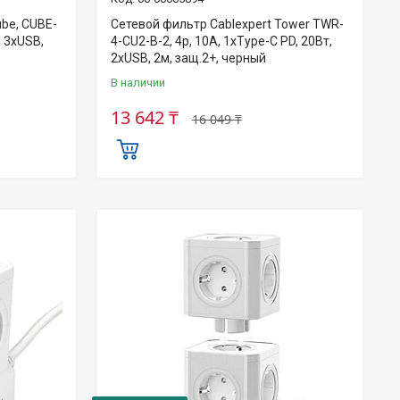
ube, CUBE-
Сетевой фильтр Cablexpert Tower TWR-
, 3хUSB,
4-CU2-B-2, 4р, 10А, 1xType-C PD, 20Вт,
2хUSB, 2м, защ.2+, черный
В наличии
13 642 ₸
16 049 ₸