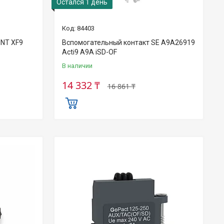
Остался 1 день
84403
INT XF9
Вспомогательный контакт SE A9A26919
Acti9 A9A iSD-OF
В наличии
14 332 ₸
16 861 ₸