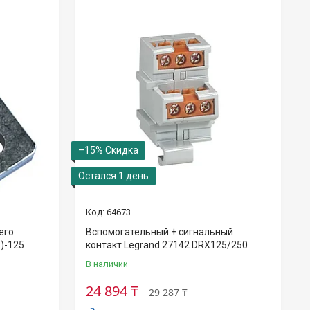
–15%
Остался 1 день
64673
его
Вспомогательный + сигнальный
)-125
контакт Legrand 27142 DRX125/250
В наличии
24 894 ₸
29 287 ₸