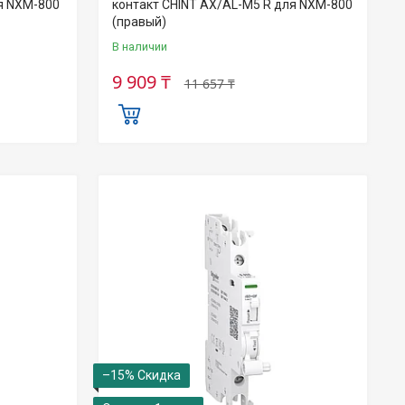
ля NXM-800
контакт CHINT AX/AL-M5 R для NXM-800
(правый)
В наличии
9 909 ₸
11 657 ₸
–15%