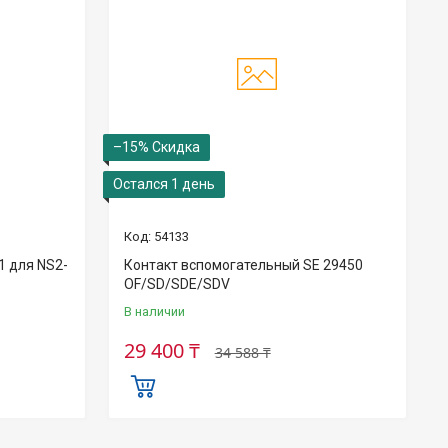
–15%
Остался 1 день
54133
1 для NS2-
Контакт вспомогательный SE 29450
OF/SD/SDE/SDV
В наличии
29 400 ₸
34 588 ₸