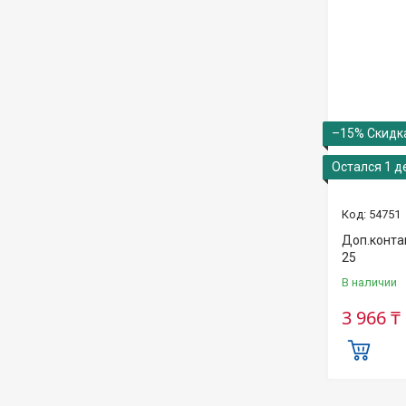
–15%
Остался 1 д
54751
Доп.конта
25
В наличии
3 966 ₸