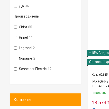
Да
36
Производитель
Chint
65
Himel
11
Legrand
2
–15%
Noname
2
Остался 1 д
Schneider Electric
12
62245
IMX+OF Ра
100-415В 
В наличии
18 574 