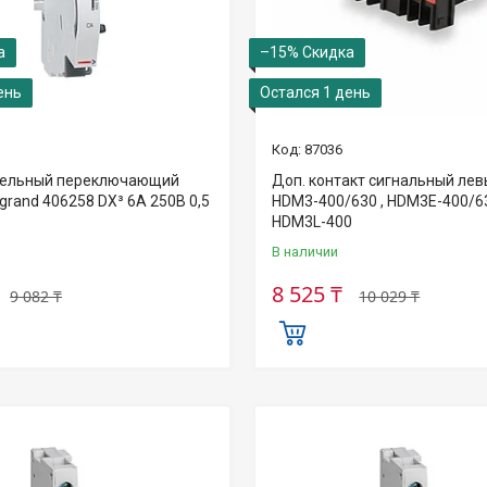
–15%
ень
Остался 1 день
87036
тельный переключающий
Доп. контакт сигнальный лев
grand 406258 DX³ 6А 250В 0,5
HDM3-400/630 , HDM3E-400/6
HDM3L-400
В наличии
8 525 ₸
9 082 ₸
10 029 ₸