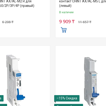
HINT AX/AL-M2 R для
контакт CHINT AX/AL-M5 L д
60/2P/3P/4P (правый)
(левый)
В наличии
9 909 ₸
6 208 ₸
11 657 ₸
–15%