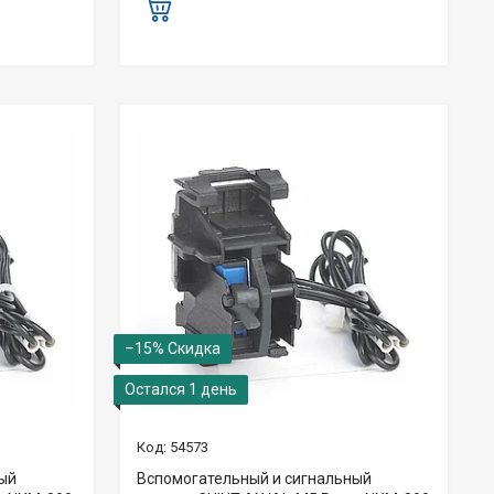
–15%
Остался 1 день
54573
ный
Вспомогательный и сигнальный