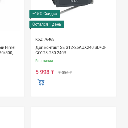
–15%
Остался 1 день
76465
ый Himel
Доп.контакт SE G12-25AUX240 SD/OF
30/800,
GO125-250 240В
В наличии
5 998 ₸
7 056 ₸