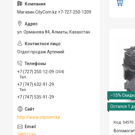
Магазин CityCom.kz +7-727-250-1209
ул. Орманова 84, Алматы, Казахстан
Отдел продаж Артемий
+7 (727) 250-12-09
204
Тел.
+7 (747) 632-91-29
Тел.
–15%
+7 (747) 535-91-29
Остался 1 д
http://www.citycom.kz
54570
Вспомогат
7@012.kz