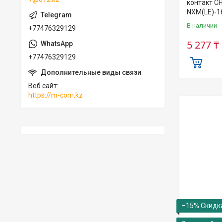
контакт C
NXM(LE)-1
В наличии
+77476329129
5 277 ₸
+77476329129
Веб сайт
https://m-com.kz
–15%