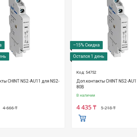
–15%
ень
Остался 1 день
54752
кты CHINT NS2-AU11 для NS2-
Доп.контакты CHINT NS2-AU1
80B
В наличии
4 435 ₸
4 666 ₸
5 218 ₸