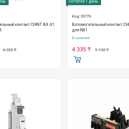
ень
Остался 1 день
55779
ельный контакт CHINT AX-X1
Вспомогательный контакт CH
3
для NB1
В наличии
4 335 ₸
4 283 ₸
5 100 ₸