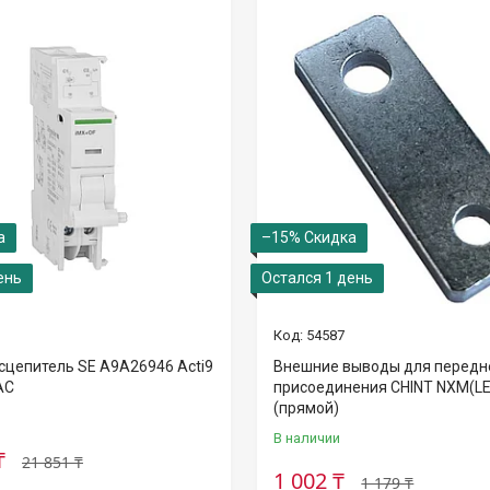
–15%
ень
Остался 1 день
54587
сцепитель SE A9A26946 Acti9
Внешние выводы для передн
АС
присоединения CHINT NXM(LE
(прямой)
В наличии
₸
21 851 ₸
1 002 ₸
1 179 ₸