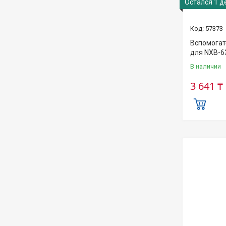
Остался 1 д
57373
Вспомогат
для NXB-6
В наличии
3 641 ₸