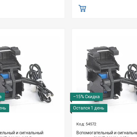
–15%
ень
Остался 1 день
54572
ельный и сигнальный
Вспомогательный и сигналь