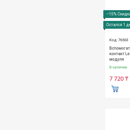
–15%
Остался 1 д
76563
Вспомога
контакт Le
модуля
В наличии
7 720 ₸