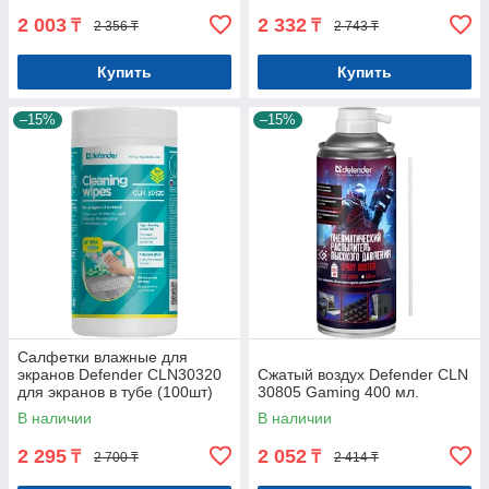
2 003
2 332
₸
₸
2 356 ₸
2 743 ₸
Купить
Купить
–15%
–15%
Салфетки влажные для
экранов Defender CLN30320
Сжатый воздух Defender CLN
для экранов в тубе (100шт)
30805 Gaming 400 мл.
В наличии
В наличии
2 295
2 052
₸
₸
2 700 ₸
2 414 ₸