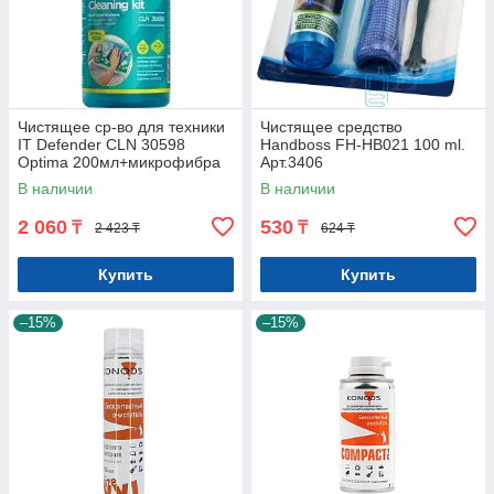
Чистящее ср-во для техники
Чистящее средство
IT Defender CLN 30598
Handboss FH-HB021 100 ml.
Optima 200мл+микрофибра
Арт.3406
В наличии
В наличии
2 060
530
₸
₸
2 423 ₸
624 ₸
Купить
Купить
–15%
–15%