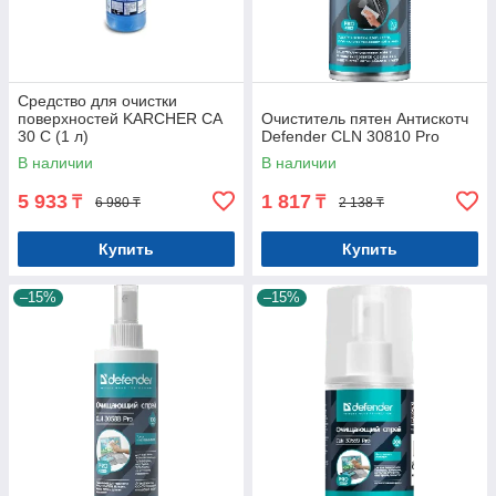
Cредство для очистки
поверхностей KARCHER CA
Очиститель пятен Антискотч
30 C (1 л)
Defender CLN 30810 Pro
В наличии
В наличии
5 933
1 817
₸
₸
6 980 ₸
2 138 ₸
Купить
Купить
–15%
–15%