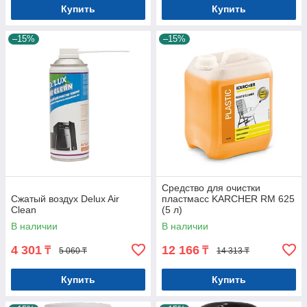
Купить
Купить
–15%
–15%
Средство для очистки
Сжатый воздух Delux Air
пластмасс KARCHER RM 625
Clean
(5 л)
В наличии
В наличии
4 301
12 166
₸
₸
5 060 ₸
14 313 ₸
Купить
Купить