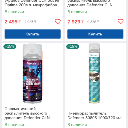
экранов Defender CLN 30598
распылитель высокого
Optima 200мл+микрофибра
давления Defender CLN
30802 Pro, негорючий
В наличии
В наличии
2 495
7 929
₸
₸
2 935 ₸
9 328 ₸
Купить
Купить
–15%
–15%
Пневматический
распылитель высокого
Пневмораспылитель
давления Defender CLN
Defender 30805 1000/720 мл
30805 Gaming (30808)
В наличии
В наличии