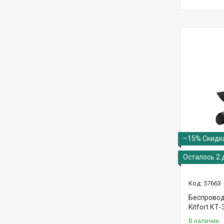
–15%
Осталось 2 
57663
Беспровод
Kitfort КТ
В наличии