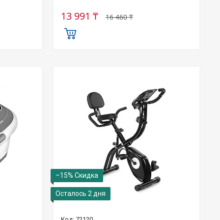
13 991 ₸
16 460 ₸
–15%
Осталось 2 дня
72120