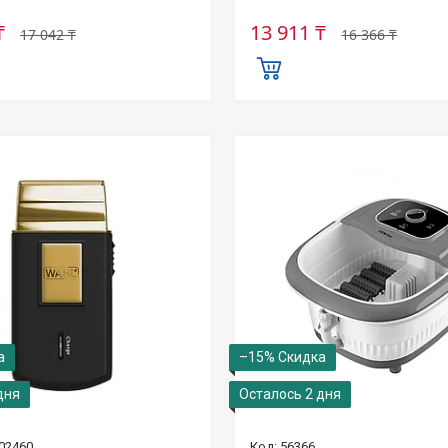
₸
13 911 ₸
17 042 ₸
16 366 ₸
–15%
дня
Осталось 2 дня
02460
56366