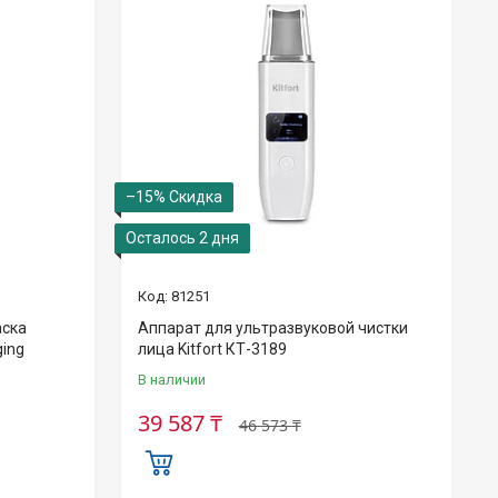
–15%
Осталось 2 дня
81251
аска
Аппарат для ультразвуковой чистки
ging
лица Kitfort КТ-3189
В наличии
39 587 ₸
46 573 ₸