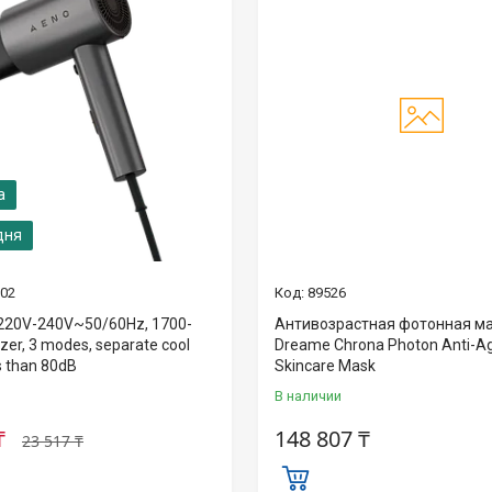
дня
02
89526
, 220V-240V~50/60Hz, 1700-
Антивозрастная фотонная м
zer, 3 modes, separate cool
Dreame Chrona Photon Anti-A
s than 80dB
Skincare Mask
В наличии
₸
148 807 ₸
23 517 ₸