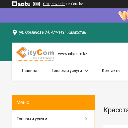
Создать сайт
на Satu.kz
ул. Орманова 84, Алматы, Казахстан
www.citycom.kz
Главная
Товары и услуги
Контакты
Красот
Товары и услуги