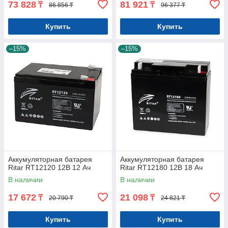
73 828
81 921
₸
₸
86 856 ₸
96 377 ₸
Купить
Купить
–15%
–15%
Аккумуляторная батарея
Аккумуляторная батарея
Ritar RT12120 12В 12 Ач
Ritar RT12180 12В 18 Ач
В наличии
В наличии
17 672
21 098
₸
₸
20 790 ₸
24 821 ₸
Купить
Купить