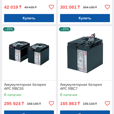
42 019
301 061
₸
₸
49 435 ₸
354 190 ₸
Купить
Купить
–15%
–15%
Аккумуляторная батарея
Аккумуляторная батарея
APC RBC55
APC RBC7
В наличии
В наличии
295 924
165 863
₸
₸
348 145 ₸
195 134 ₸