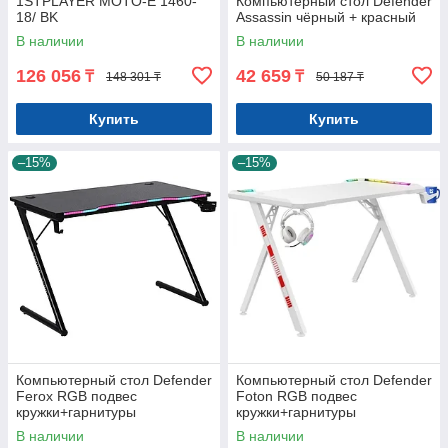
1STPLAYER MOTO-E 1460-
Компьютерный стол Defender
18/ BK
Assassin чёрный + красный
В наличии
В наличии
126 056
42 659
₸
₸
148 301 ₸
50 187 ₸
Купить
Купить
–15%
–15%
Компьютерный стол Defender
Компьютерный стол Defender
Ferox RGB подвес
Foton RGB подвес
кружки+гарнитуры
кружки+гарнитуры
В наличии
В наличии