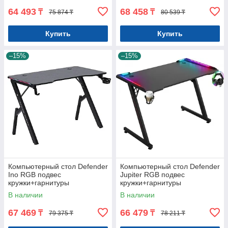
64 493
68 458
₸
₸
75 874 ₸
80 539 ₸
Купить
Купить
–15%
–15%
Компьютерный стол Defender
Компьютерный стол Defender
Ino RGB подвес
Jupiter RGB подвес
кружки+гарнитуры
кружки+гарнитуры
В наличии
В наличии
67 469
66 479
₸
₸
79 375 ₸
78 211 ₸