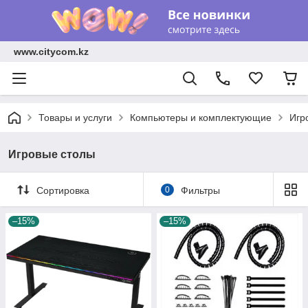
www.citycom.kz
Товары и услуги
Компьютеры и комплектующие
Игр
Игровые столы
Сортировка
0
Фильтры
–15%
–15%