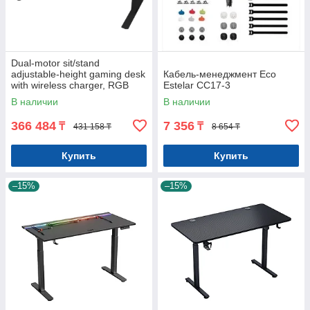
Dual-motor sit/stand
adjustable-height gaming desk
Кабель-менеджмент Eco
with wireless charger, RGB
Estelar CC17-3
lighting, control panel, and
В наличии
В наличии
USB
366 484
7 356
₸
₸
431 158 ₸
8 654 ₸
Купить
Купить
–15%
–15%